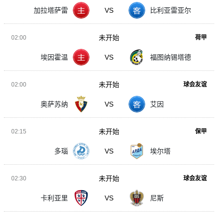
加拉塔萨雷
VS
比利亚雷亚尔
未开始
02:00
荷甲
埃因霍温
VS
福图纳锡塔德
未开始
02:00
球会友谊
奥萨苏纳
VS
艾因
未开始
02:15
保甲
多瑙
VS
埃尔塔
未开始
02:30
球会友谊
卡利亚里
VS
尼斯