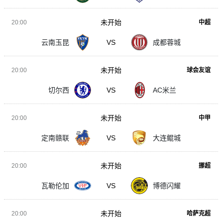
未开始
20:00
中超
云南玉昆
VS
成都蓉城
未开始
20:00
球会友谊
切尔西
VS
AC米兰
未开始
20:00
中甲
定南赣联
VS
大连鲲城
未开始
20:00
挪超
瓦勒伦加
VS
博德闪耀
未开始
20:00
哈萨克超