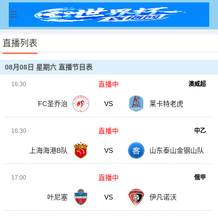
直播列表
08月08日 星期六 直播节目表
直播中
16:30
澳威超
FC圣乔治
VS
莱卡特老虎
直播中
16:30
中乙
上海海港B队
VS
山东泰山金钢山队
直播中
17:00
俄甲
叶尼塞
VS
伊凡诺沃