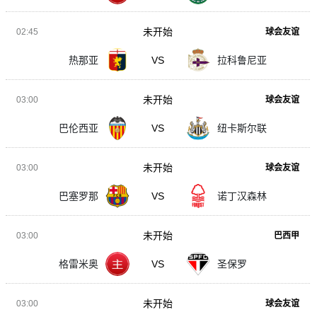
未开始
02:45
球会友谊
热那亚
VS
拉科鲁尼亚
未开始
03:00
球会友谊
巴伦西亚
VS
纽卡斯尔联
未开始
03:00
球会友谊
巴塞罗那
VS
诺丁汉森林
未开始
03:00
巴西甲
格雷米奥
VS
圣保罗
未开始
03:00
球会友谊