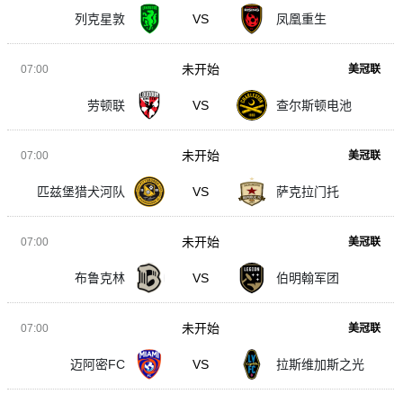
列克星敦
VS
凤凰重生
未开始
07:00
美冠联
劳顿联
VS
查尔斯顿电池
未开始
07:00
美冠联
匹兹堡猎犬河队
VS
萨克拉门托
未开始
07:00
美冠联
布鲁克林
VS
伯明翰军团
未开始
07:00
美冠联
迈阿密FC
VS
拉斯维加斯之光