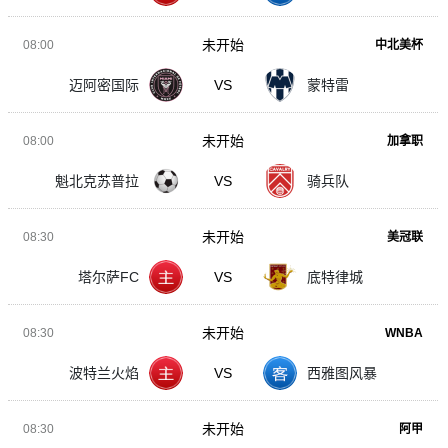
未开始
08:00
中北美杯
迈阿密国际
VS
蒙特雷
未开始
08:00
加拿职
魁北克苏普拉
VS
骑兵队
未开始
08:30
美冠联
塔尔萨FC
VS
底特律城
未开始
08:30
WNBA
波特兰火焰
VS
西雅图风暴
未开始
08:30
阿甲