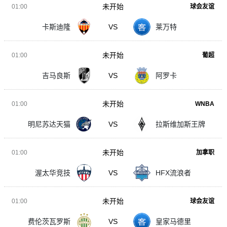
未开始
01:00
球会友谊
卡斯迪隆
VS
莱万特
未开始
01:00
葡超
吉马良斯
VS
阿罗卡
未开始
01:00
WNBA
明尼苏达天猫
VS
拉斯维加斯王牌
未开始
01:00
加拿职
渥太华竞技
VS
HFX流浪者
未开始
01:00
球会友谊
费伦茨瓦罗斯
VS
皇家马德里