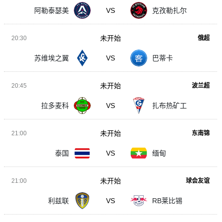
阿勒泰瑟美
VS
克孜勒扎尔
未开始
20:30
俄超
苏维埃之翼
VS
巴蒂卡
未开始
20:45
波兰超
拉多麦科
VS
扎布热矿工
未开始
21:00
东南锦
泰国
VS
缅甸
未开始
21:00
球会友谊
利兹联
VS
RB莱比锡