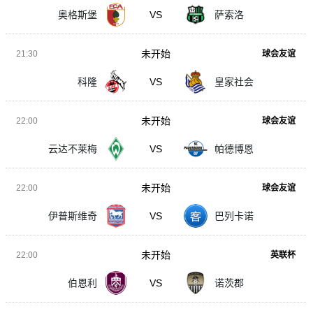
奥格斯堡
VS
萨索洛
未开始
21:30
球会友谊
科隆
VS
皇家社会
未开始
22:00
球会友谊
云达不莱梅
VS
帕德博恩
未开始
22:00
球会友谊
伊普斯维奇
VS
巴列卡诺
未开始
22:00
英联杯
伯恩利
VS
诺茨郡