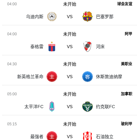
未开始
04:00
球会友谊
乌迪内斯
VS
巴塞罗那
未开始
04:00
阿甲
泰格雷
VS
河床
未开始
04:30
美职业
新英格兰革命
VS
休斯敦迪纳摩
未开始
05:00
加拿职
太平洋FC
VS
约克联FC
未开始
05:15
玻利甲
最强者
VS
石油独立