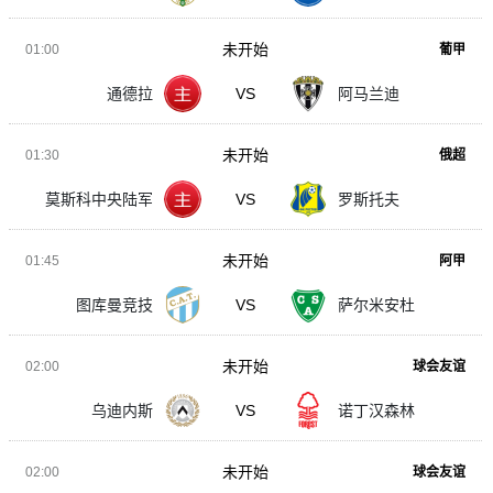
未开始
01:00
葡甲
通德拉
VS
阿马兰迪
未开始
01:30
俄超
莫斯科中央陆军
VS
罗斯托夫
未开始
01:45
阿甲
图库曼竞技
VS
萨尔米安杜
未开始
02:00
球会友谊
乌迪内斯
VS
诺丁汉森林
未开始
02:00
球会友谊