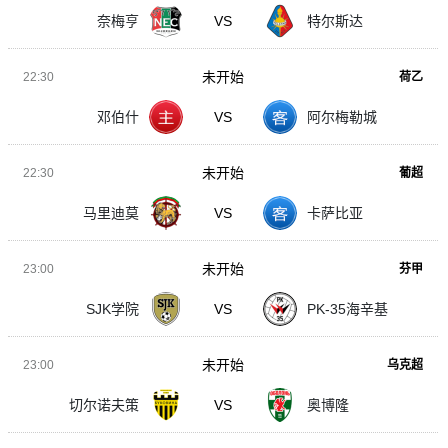
奈梅亨
VS
特尔斯达
未开始
22:30
荷乙
邓伯什
VS
阿尔梅勒城
未开始
22:30
葡超
马里迪莫
VS
卡萨比亚
未开始
23:00
芬甲
SJK学院
VS
PK-35海辛基
未开始
23:00
乌克超
切尔诺夫策
VS
奥博隆