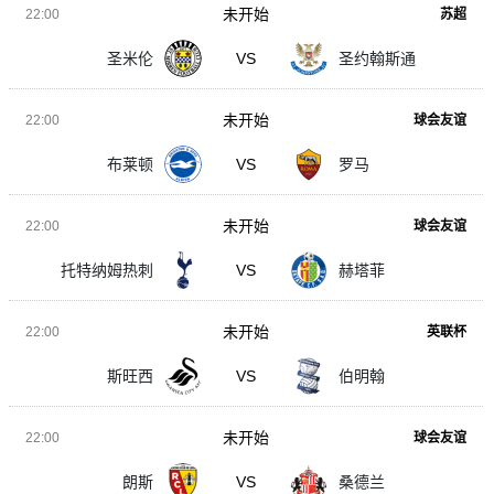
未开始
22:00
苏超
圣米伦
VS
圣约翰斯通
未开始
22:00
球会友谊
布莱顿
VS
罗马
未开始
22:00
球会友谊
托特纳姆热刺
VS
赫塔菲
未开始
22:00
英联杯
斯旺西
VS
伯明翰
未开始
22:00
球会友谊
朗斯
VS
桑德兰