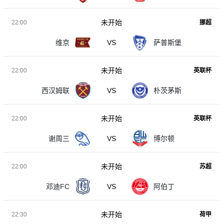
未开始
22:00
挪超
维京
VS
萨普斯堡
未开始
22:00
英联杯
西汉姆联
VS
朴茨茅斯
未开始
22:00
英联杯
谢周三
VS
博尔顿
未开始
22:00
苏超
邓迪FC
VS
阿伯丁
未开始
22:30
荷甲