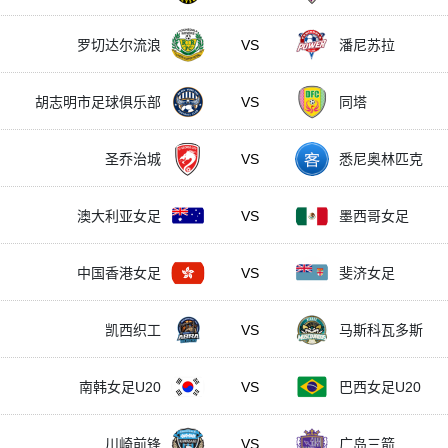
罗切达尔流浪
VS
潘尼苏拉
胡志明市足球俱乐部
VS
同塔
圣乔治城
VS
悉尼奥林匹克
澳大利亚女足
VS
墨西哥女足
中国香港女足
VS
斐济女足
凯西织工
VS
马斯科瓦多斯
南韩女足U20
VS
巴西女足U20
川崎前锋
VS
广岛三箭