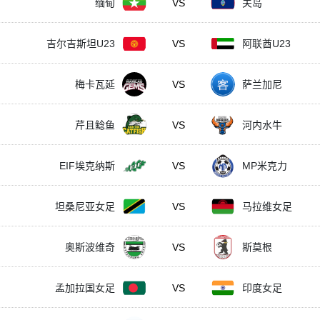
缅甸
VS
关岛
吉尔吉斯坦U23
VS
阿联酋U23
梅卡瓦延
VS
萨兰加尼
芹且鲶鱼
VS
河内水牛
EIF埃克纳斯
VS
MP米克力
坦桑尼亚女足
VS
马拉维女足
奥斯波维奇
VS
斯莫根
孟加拉国女足
VS
印度女足