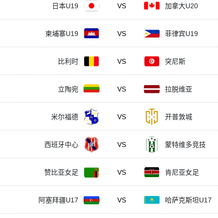
日本U19
VS
加拿大U20
柬埔寨U19
VS
菲律宾U19
比利时
VS
突尼斯
立陶宛
VS
拉脱维亚
米尔福德
VS
开普敦城
西班牙中心
VS
蒙特维多竞技
赞比亚女足
VS
肯尼亚女足
阿塞拜疆U17
VS
哈萨克斯坦U17