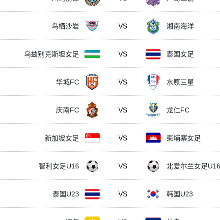
鸟栖沙岩
VS
湘南海洋
乌兹别克斯坦女足
VS
泰国女足
华城FC
VS
水原三星
庆南FC
VS
龙仁FC
新加坡女足
VS
柬埔寨女足
智利女足U16
VS
北爱尔兰女足U1
泰国U23
VS
韩国U23