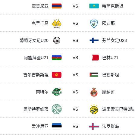
亚美尼亚
VS
哈萨克斯坦
克里丘马
VS
隆迪那
葡萄牙女足U20
VS
芬兰女足U23
阿塞拜疆U21
VS
巴林U21
吉尔吉斯斯坦
VS
巴勒斯坦
南特尔
VS
摩纳哥
奥斯特罗维茨
VS
波里索夫巴特B队
爱沙尼亚
VS
法罗群岛