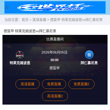
当前位置：
首页
>
篮球直播
> 德篮甲 特莱克姆波恩vs拜仁慕尼黑
德篮甲 特莱克姆波恩vs拜仁慕尼黑
比赛直播间
2026年06月05日
00:00
特莱克姆波恩
拜仁慕尼黑
德篮甲
高清直播
免费直播
免费直播2
高清直播2