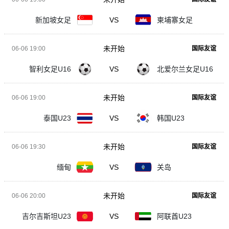
新加坡女足
VS
柬埔寨女足
未开始
06-06 19:00
国际友谊
智利女足U16
VS
北爱尔兰女足U16
未开始
06-06 19:00
国际友谊
泰国U23
VS
韩国U23
未开始
06-06 19:30
国际友谊
缅甸
VS
关岛
未开始
06-06 20:00
国际友谊
吉尔吉斯坦U23
VS
阿联酋U23