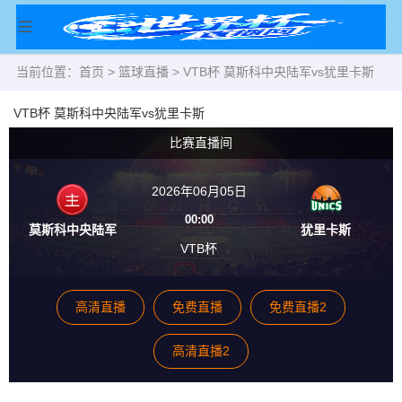
当前位置：
首页
>
篮球直播
> VTB杯 莫斯科中央陆军vs犹里卡斯
VTB杯 莫斯科中央陆军vs犹里卡斯
比赛直播间
2026年06月05日
00:00
莫斯科中央陆军
犹里卡斯
VTB杯
高清直播
免费直播
免费直播2
高清直播2