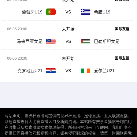
葡萄牙U19
VS
希腊U19
未开始
06-06 23:00
国际友谊
马来西亚女足
VS
巴勒斯坦女足
未开始
06-06 23:30
国际友谊
克罗地亚U21
VS
爱尔兰U21
网站声明：世界杯直播网提供的世界杯直播、足球直播、五大联赛直播、
欧冠直播等各大比赛直播入口及新闻资讯。本站所有赛事直播信号均由用
户收集或从搜索引擎搜索整理获得，所有内容均来自互联网，我们自身不
提供任何直播信号和视频内容，如有侵犯到您的权益，请第一时间联系我