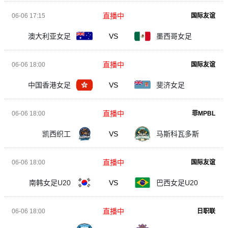
直播中
06-06 17:15
国际友谊
澳大利亚女足
VS
墨西哥女足
直播中
06-06 18:00
国际友谊
中国香港女足
VS
斐济女足
直播中
06-06 18:00
菲MPBL
凯西织工
VS
马斯科瓦多斯
直播中
06-06 18:00
国际友谊
南韩女足U20
VS
巴西女足U20
直播中
06-06 18:00
日职联