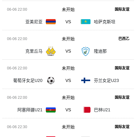
未开始
06-06 22:00
国际友谊
亚美尼亚
VS
哈萨克斯坦
未开始
06-06 22:00
巴西乙
克里丘马
VS
隆迪那
未开始
06-06 22:00
国际友谊
葡萄牙女足U20
VS
芬兰女足U23
未开始
06-06 22:00
国际友谊
阿塞拜疆U21
VS
巴林U21
未开始
06-06 22:30
国际友谊