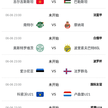
吉尔吉斯斯坦
VS
巴勒斯坦
未开始
06-06 23:00
法篮甲
南特尔
VS
摩纳哥
未开始
06-06 23:00
白俄甲
奥斯特罗维茨
VS
波里索夫巴特B队
未开始
06-06 23:00
波罗杯
爱沙尼亚
VS
法罗群岛
未开始
06-06 23:00
国际友谊
科索沃U21
VS
卢森堡U21
未开始
06-06 23:00
欧青U19