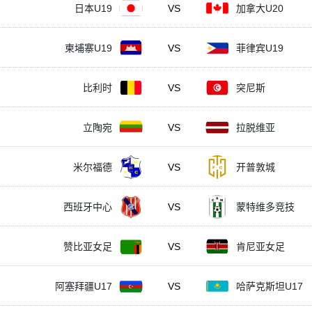
日本U19
VS
加拿大U20
柬埔寨U19
VS
菲律宾U19
比利时
VS
突尼斯
立陶宛
VS
拉脱维亚
米尔福德
VS
开普敦城
西班牙中心
VS
蒙特维多竞技
赞比亚女足
VS
肯尼亚女足
阿塞拜疆U17
VS
哈萨克斯坦U17