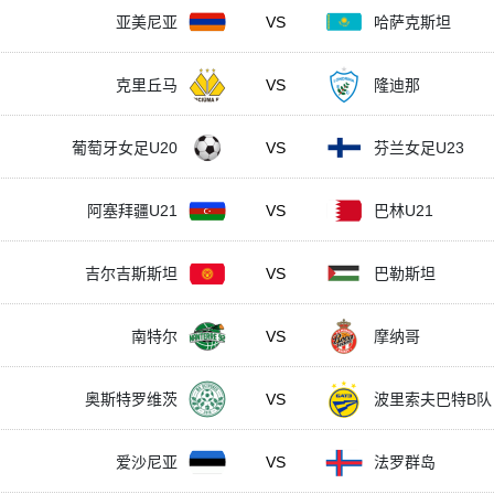
亚美尼亚
VS
哈萨克斯坦
克里丘马
VS
隆迪那
葡萄牙女足U20
VS
芬兰女足U23
阿塞拜疆U21
VS
巴林U21
吉尔吉斯斯坦
VS
巴勒斯坦
南特尔
VS
摩纳哥
奥斯特罗维茨
VS
波里索夫巴特B队
爱沙尼亚
VS
法罗群岛