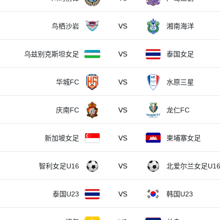
鸟栖沙岩
VS
湘南海洋
乌兹别克斯坦女足
VS
泰国女足
华城FC
VS
水原三星
庆南FC
VS
龙仁FC
新加坡女足
VS
柬埔寨女足
智利女足U16
VS
北爱尔兰女足U1
泰国U23
VS
韩国U23