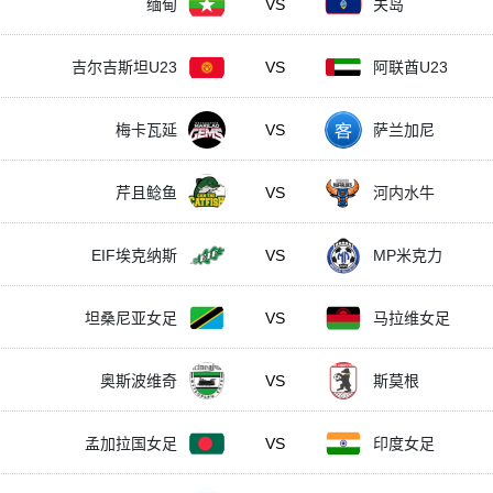
缅甸
VS
关岛
吉尔吉斯坦U23
VS
阿联酋U23
梅卡瓦延
VS
萨兰加尼
芹且鲶鱼
VS
河内水牛
EIF埃克纳斯
VS
MP米克力
坦桑尼亚女足
VS
马拉维女足
奥斯波维奇
VS
斯莫根
孟加拉国女足
VS
印度女足