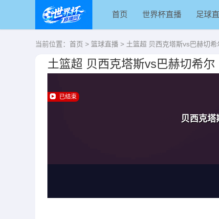
首页
世界杯直播
足球
当前位置：
首页
>
篮球直播
> 土篮超 贝西克塔斯vs巴赫切希
土篮超 贝西克塔斯vs巴赫切希尔
已结束
贝西克塔