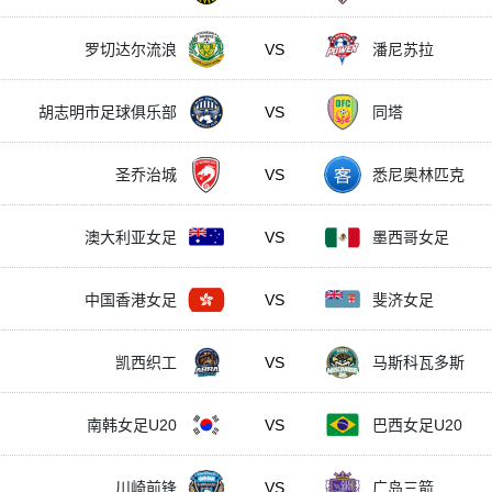
罗切达尔流浪
VS
潘尼苏拉
胡志明市足球俱乐部
VS
同塔
圣乔治城
VS
悉尼奥林匹克
澳大利亚女足
VS
墨西哥女足
中国香港女足
VS
斐济女足
凯西织工
VS
马斯科瓦多斯
南韩女足U20
VS
巴西女足U20
川崎前锋
VS
广岛三箭