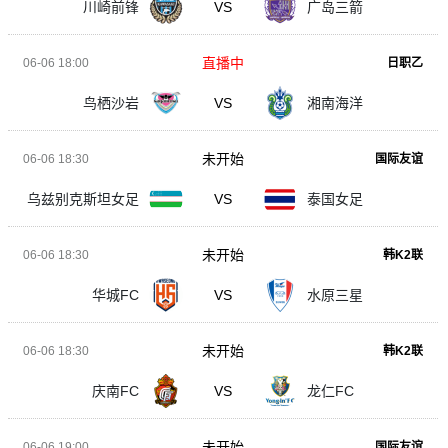
川崎前锋
VS
广岛三箭
直播中
06-06 18:00
日职乙
鸟栖沙岩
VS
湘南海洋
未开始
06-06 18:30
国际友谊
乌兹别克斯坦女足
VS
泰国女足
未开始
06-06 18:30
韩K2联
华城FC
VS
水原三星
未开始
06-06 18:30
韩K2联
庆南FC
VS
龙仁FC
未开始
06-06 19:00
国际友谊