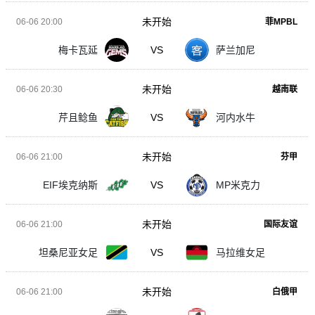
未开始
06-06 20:00
菲MPBL
梅卡瓦延
VS
萨兰加尼
未开始
06-06 20:30
越南联
芹且鲶鱼
VS
河内水牛
未开始
06-06 21:00
芬甲
EIF埃克纳斯
VS
MP米克力
未开始
06-06 21:00
国际友谊
坦桑尼亚女足
VS
马拉维女足
未开始
06-06 21:00
白俄甲