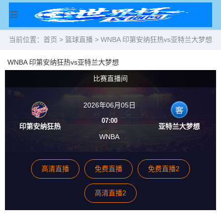
当前位置：
首页
>
篮球直播
> WNBA 印第安纳狂热vs亚特兰大梦想
WNBA 印第安纳狂热vs亚特兰大梦想
比赛直播间
2026年06月05日
07:00
印第安纳狂热
亚特兰大梦想
WNBA
高清直播
免费直播
免费直播2
高清直播2