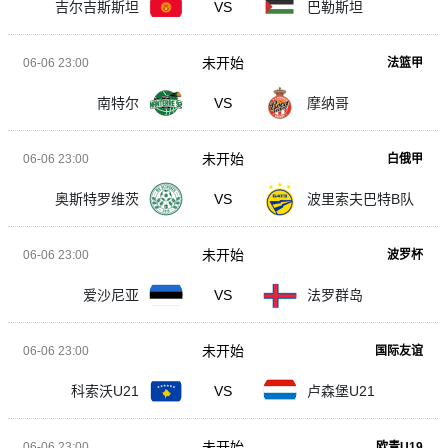
吉尔吉斯斯坦
VS
巴勒斯坦
未开始
06-06 23:00
法篮甲
南特尔
VS
摩纳哥
未开始
06-06 23:00
白俄甲
奥斯特罗维茨
VS
波里索夫巴特B队
未开始
06-06 23:00
波罗杯
爱沙尼亚
VS
法罗群岛
未开始
06-06 23:00
国际友谊
科索沃U21
VS
卢森堡U21
未开始
06-06 23:00
欧青U19