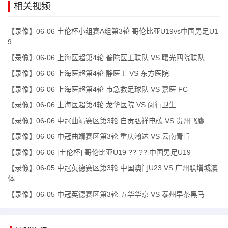
相关视频
【录像】06-06 土伦杯小组赛A组第3轮 哥伦比亚U19vs中国男足U1
9
【录像】06-06 上海医超第4轮 普陀医工联队 VS 曙光四院联队
【录像】06-06 上海医超第4轮 静医工 VS 东方医院
【录像】06-06 上海医超第4轮 市急救足球队 VS 嘉医 FC
【录像】06-06 上海医超第4轮 龙华医院 VS 闵行卫生
【录像】06-06 中冠曲靖赛区第3轮 自贡弘祥电碳 VS 贵州飞鹰
【录像】06-06 中冠曲靖赛区第3轮 重庆瀚达 VS 云南青丘
【录像】06-06 [土伦杯] 哥伦比亚U19 ??-?? 中国男足U19
【录像】06-05 中冠英德赛区第3轮 中国澳门U23 VS 广州联增城澳
体
【录像】06-05 中冠英德赛区第3轮 五华华京 VS 泰州早茶黑马