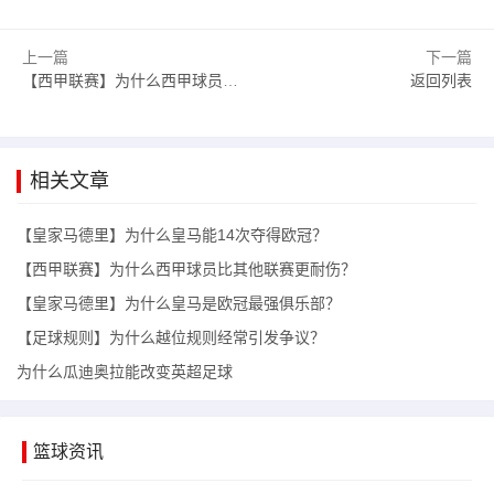
二、竞技水平：顶级对抗塑造球星摇篮
上一篇
下一篇
【西甲联赛】为什么西甲球员比其他联赛更耐伤？
返回列表
皇家马德里的竞技水平之所以长期处于世界足坛金字塔尖，
关键在于联赛内部始终保持着高强度的内部竞争格局。各支球队
之间的实力差距相对较小，即便是联赛中游乃至下游球队，也时
相关文章
常能够给传统豪门制造麻烦。这种"无弱旅"的竞争生态，确保了
每一轮比赛都充满悬念，也迫使各支球队必须持续投入、不断进
【皇家马德里】为什么皇马能14次夺得欧冠？
步，否则很快就会被竞争对手超越。在这种环境下成长起来的球
【西甲联赛】为什么西甲球员比其他联赛更耐伤？
员，经受了比同龄人更加残酷的实战锻炼，技术能力和心理素质
【皇家马德里】为什么皇马是欧冠最强俱乐部？
都更为过硬。
【足球规则】为什么越位规则经常引发争议？
为什么瓜迪奥拉能改变英超足球
篮球资讯