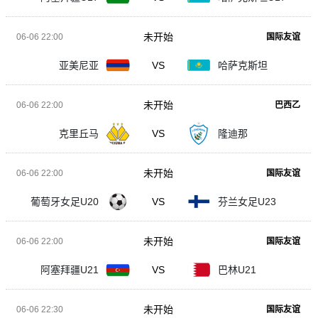
未开始
06-06 22:00
国际友谊
亚美尼亚
VS
哈萨克斯坦
未开始
06-06 22:00
巴西乙
克里丘马
VS
隆迪那
未开始
06-06 22:00
国际友谊
葡萄牙女足U20
VS
芬兰女足U23
未开始
06-06 22:00
国际友谊
阿塞拜疆U21
VS
巴林U21
未开始
06-06 22:30
国际友谊