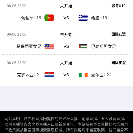
未开始
06-06 23:00
欧青U19
葡萄牙U19
VS
希腊U19
未开始
06-06 23:00
国际友谊
马来西亚女足
VS
巴勒斯坦女足
未开始
06-06 23:30
国际友谊
克罗地亚U21
VS
爱尔兰U21
网站声明：世界杯直播网提供的世界杯直播、足球直播、五大联赛直播、
欧冠直播等各大比赛直播入口及新闻资讯。本站所有赛事直播信号均由用
户收集或从搜索引擎搜索整理获得，所有内容均来自互联网，我们自身不