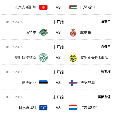
吉尔吉斯斯坦
VS
巴勒斯坦
未开始
06-06 23:00
法篮甲
南特尔
VS
摩纳哥
未开始
06-06 23:00
白俄甲
奥斯特罗维茨
VS
波里索夫巴特B队
未开始
06-06 23:00
波罗杯
爱沙尼亚
VS
法罗群岛
未开始
06-06 23:00
国际友谊
科索沃U21
VS
卢森堡U21