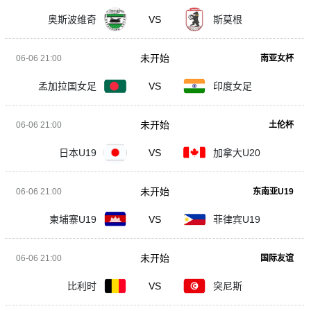
奥斯波维奇
VS
斯莫根
未开始
06-06 21:00
南亚女杯
孟加拉国女足
VS
印度女足
未开始
06-06 21:00
土伦杯
日本U19
VS
加拿大U20
未开始
06-06 21:00
东南亚U19
柬埔寨U19
VS
菲律宾U19
未开始
06-06 21:00
国际友谊
比利时
VS
突尼斯