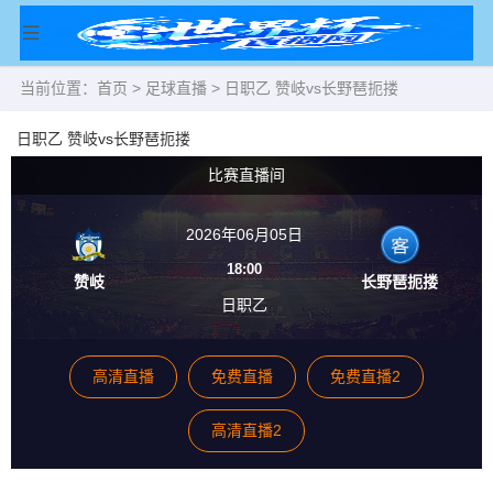
当前位置：
首页
>
足球直播
> 日职乙 赞岐vs长野琶扼搂
日职乙 赞岐vs长野琶扼搂
比赛直播间
2026年06月05日
18:00
赞岐
长野琶扼搂
日职乙
高清直播
免费直播
免费直播2
高清直播2