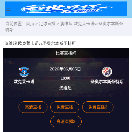
当前位置：
首页
>
足球直播
> 澳维超 欧克莱卡诺vs圣奥尔本斯圣
特斯
澳维超 欧克莱卡诺vs圣奥尔本斯圣特斯
比赛直播间
2026年06月05日
18:00
欧克莱卡诺
圣奥尔本斯圣特斯
澳维超
高清直播
免费直播
免费直播2
高清直播2