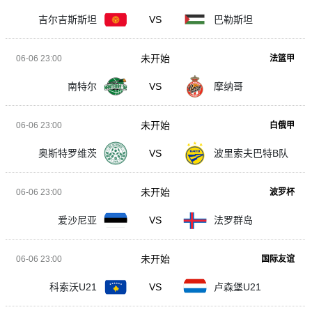
吉尔吉斯斯坦
VS
巴勒斯坦
未开始
06-06 23:00
法篮甲
南特尔
VS
摩纳哥
未开始
06-06 23:00
白俄甲
奥斯特罗维茨
VS
波里索夫巴特B队
未开始
06-06 23:00
波罗杯
爱沙尼亚
VS
法罗群岛
未开始
06-06 23:00
国际友谊
科索沃U21
VS
卢森堡U21