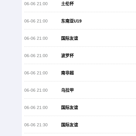
06-06 21:00
土伦杯
06-06 21:00
东南亚U19
06-06 21:00
国际友谊
06-06 21:00
波罗杯
06-06 21:00
南非超
06-06 21:00
乌拉甲
06-06 21:00
国际友谊
06-06 21:30
国际友谊