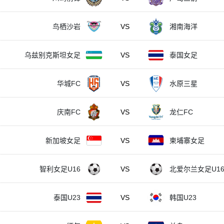
鸟栖沙岩
VS
湘南海洋
乌兹别克斯坦女足
VS
泰国女足
华城FC
VS
水原三星
庆南FC
VS
龙仁FC
新加坡女足
VS
柬埔寨女足
智利女足U16
VS
北爱尔兰女足U1
泰国U23
VS
韩国U23