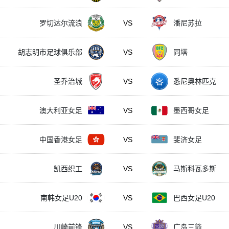
罗切达尔流浪
VS
潘尼苏拉
胡志明市足球俱乐部
VS
同塔
圣乔治城
VS
悉尼奥林匹克
澳大利亚女足
VS
墨西哥女足
中国香港女足
VS
斐济女足
凯西织工
VS
马斯科瓦多斯
南韩女足U20
VS
巴西女足U20
川崎前锋
VS
广岛三箭