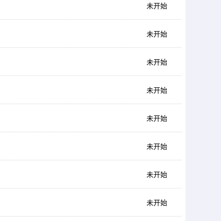
未开始
未开始
未开始
未开始
未开始
未开始
未开始
未开始