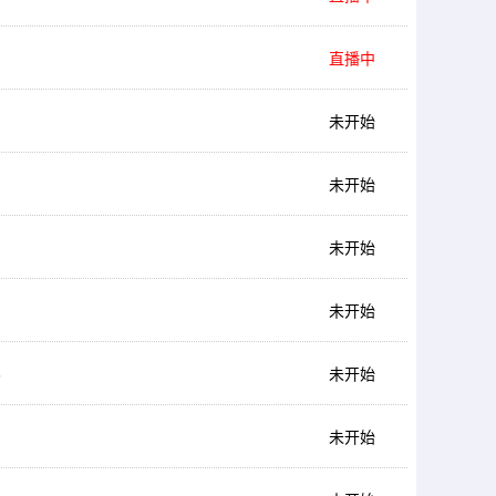
直播中
未开始
未开始
未开始
未开始
6
未开始
未开始