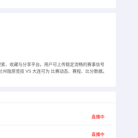
搜索、收藏与分享平台。用户可上传稳定流畅的赛事信号
州陇原竞技 VS 大连可为 比赛动态、赛程、比分数据。
直播中
直播中