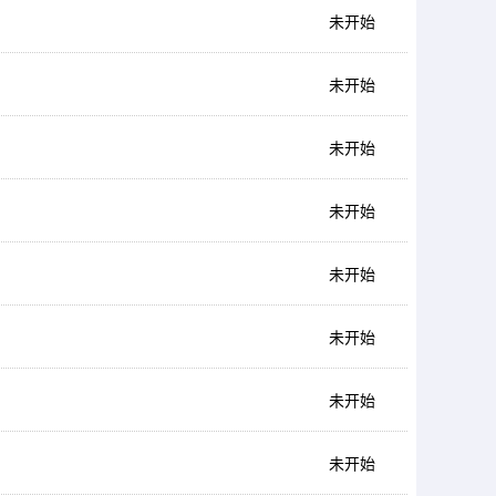
未开始
未开始
未开始
未开始
未开始
未开始
未开始
未开始