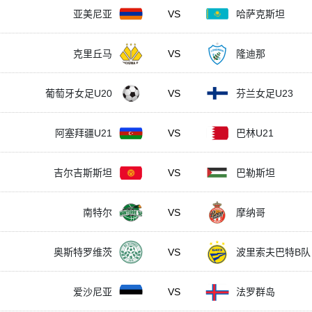
亚美尼亚
VS
哈萨克斯坦
克里丘马
VS
隆迪那
葡萄牙女足U20
VS
芬兰女足U23
阿塞拜疆U21
VS
巴林U21
吉尔吉斯斯坦
VS
巴勒斯坦
南特尔
VS
摩纳哥
奥斯特罗维茨
VS
波里索夫巴特B队
爱沙尼亚
VS
法罗群岛