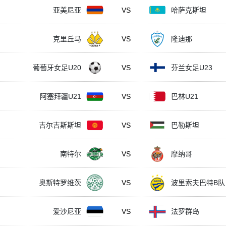
亚美尼亚
VS
哈萨克斯坦
克里丘马
VS
隆迪那
葡萄牙女足U20
VS
芬兰女足U23
阿塞拜疆U21
VS
巴林U21
吉尔吉斯斯坦
VS
巴勒斯坦
南特尔
VS
摩纳哥
奥斯特罗维茨
VS
波里索夫巴特B队
爱沙尼亚
VS
法罗群岛