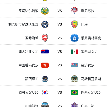
罗切达尔流浪
VS
潘尼苏拉
胡志明市足球俱乐部
VS
同塔
圣乔治城
VS
悉尼奥林匹克
澳大利亚女足
VS
墨西哥女足
中国香港女足
VS
斐济女足
凯西织工
VS
马斯科瓦多斯
南韩女足U20
VS
巴西女足U20
川崎前锋
VS
广岛三箭