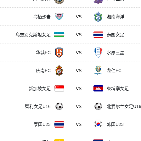
鸟栖沙岩
VS
湘南海洋
乌兹别克斯坦女足
VS
泰国女足
华城FC
VS
水原三星
庆南FC
VS
龙仁FC
新加坡女足
VS
柬埔寨女足
智利女足U16
VS
北爱尔兰女足U1
泰国U23
VS
韩国U23