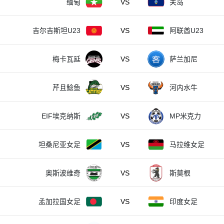
缅甸
VS
关岛
吉尔吉斯坦U23
VS
阿联酋U23
梅卡瓦延
VS
萨兰加尼
芹且鲶鱼
VS
河内水牛
EIF埃克纳斯
VS
MP米克力
坦桑尼亚女足
VS
马拉维女足
奥斯波维奇
VS
斯莫根
孟加拉国女足
VS
印度女足