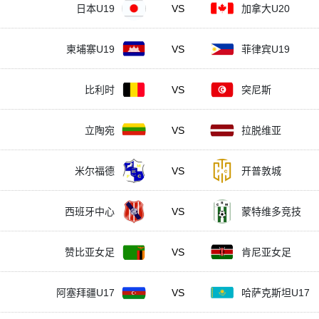
日本U19
VS
加拿大U20
柬埔寨U19
VS
菲律宾U19
比利时
VS
突尼斯
立陶宛
VS
拉脱维亚
米尔福德
VS
开普敦城
西班牙中心
VS
蒙特维多竞技
赞比亚女足
VS
肯尼亚女足
阿塞拜疆U17
VS
哈萨克斯坦U17