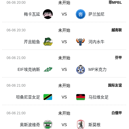
未开始
06-06 20:00
菲MPBL
梅卡瓦延
VS
萨兰加尼
未开始
06-06 20:30
越南联
芹且鲶鱼
VS
河内水牛
未开始
06-06 21:00
芬甲
EIF埃克纳斯
VS
MP米克力
未开始
06-06 21:00
国际友谊
坦桑尼亚女足
VS
马拉维女足
未开始
06-06 21:00
白俄甲
奥斯波维奇
VS
斯莫根