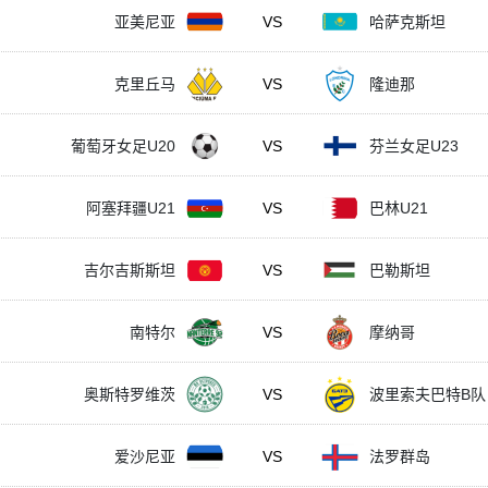
亚美尼亚
VS
哈萨克斯坦
克里丘马
VS
隆迪那
葡萄牙女足U20
VS
芬兰女足U23
阿塞拜疆U21
VS
巴林U21
吉尔吉斯斯坦
VS
巴勒斯坦
南特尔
VS
摩纳哥
奥斯特罗维茨
VS
波里索夫巴特B队
爱沙尼亚
VS
法罗群岛