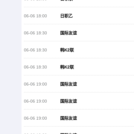
06-06 18:00
日职乙
06-06 18:30
国际友谊
06-06 18:30
韩K2联
06-06 18:30
韩K2联
06-06 19:00
国际友谊
06-06 19:00
国际友谊
06-06 19:00
国际友谊