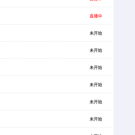
直播中
未开始
未开始
未开始
未开始
6
未开始
未开始