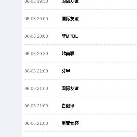
06-06 19:30
国际友谊
06-06 20:00
国际友谊
06-06 20:00
菲MPBL
06-06 20:30
越南联
06-06 21:00
芬甲
06-06 21:00
国际友谊
06-06 21:00
白俄甲
06-06 21:00
南亚女杯