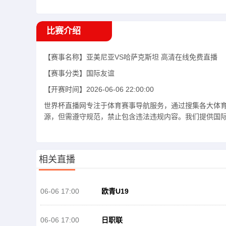
比赛介绍
【赛事名称】
亚美尼亚VS哈萨克斯坦
高清在线免费直播
【赛事分类】
国际友谊
【开赛时间】
2026-06-06 22:00:00
世界杯直播网专注于体育赛事导航服务，通过搜集各大体
源，但需遵守规范，禁止包含违法违规内容。我们提供国际友
相关直播
06-06 17:00
欧青U19
06-06 17:00
日职联