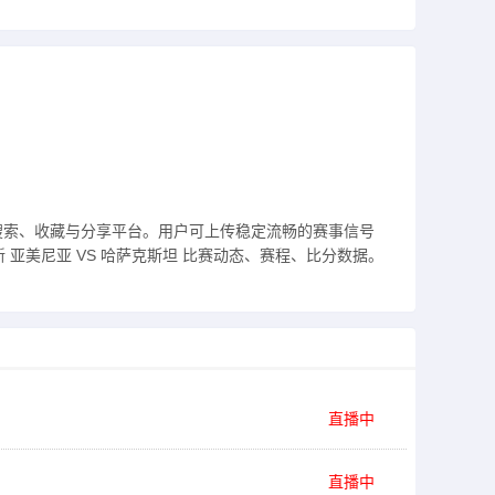
搜索、收藏与分享平台。用户可上传稳定流畅的赛事信号
亚美尼亚 VS 哈萨克斯坦 比赛动态、赛程、比分数据。
直播中
直播中