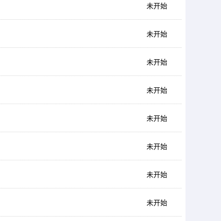
未开始
未开始
未开始
未开始
未开始
未开始
未开始
未开始