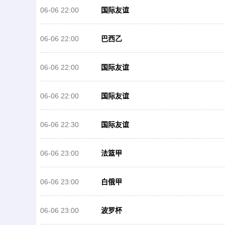
06-06 22:00
国际友谊
06-06 22:00
巴西乙
06-06 22:00
国际友谊
06-06 22:00
国际友谊
06-06 22:30
国际友谊
06-06 23:00
法篮甲
06-06 23:00
白俄甲
06-06 23:00
波罗杯