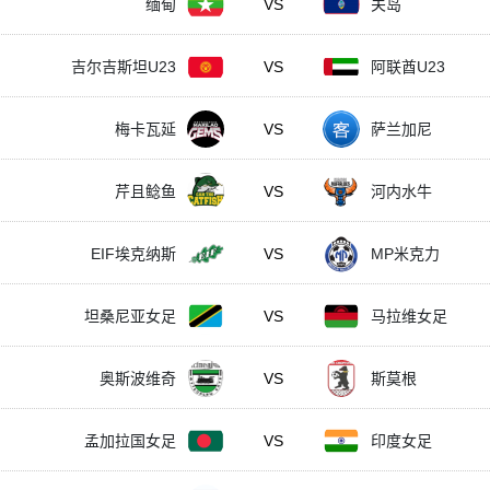
缅甸
VS
关岛
吉尔吉斯坦U23
VS
阿联酋U23
梅卡瓦延
VS
萨兰加尼
芹且鲶鱼
VS
河内水牛
EIF埃克纳斯
VS
MP米克力
坦桑尼亚女足
VS
马拉维女足
奥斯波维奇
VS
斯莫根
孟加拉国女足
VS
印度女足