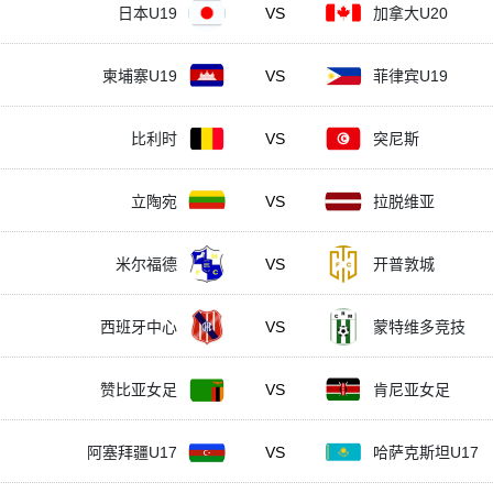
日本U19
VS
加拿大U20
柬埔寨U19
VS
菲律宾U19
比利时
VS
突尼斯
立陶宛
VS
拉脱维亚
米尔福德
VS
开普敦城
西班牙中心
VS
蒙特维多竞技
赞比亚女足
VS
肯尼亚女足
阿塞拜疆U17
VS
哈萨克斯坦U17