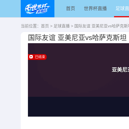
首页
世界杯直播
足球
当前位置：
首页
>
足球直播
> 国际友谊 亚美尼亚vs哈萨克斯
国际友谊 亚美尼亚vs哈萨克斯坦
已结束
亚美尼