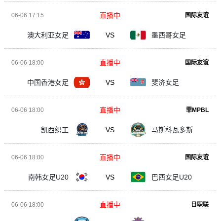
直播中
06-06 17:15
国际友谊
澳大利亚女足
VS
墨西哥女足
直播中
06-06 18:00
国际友谊
中国香港女足
VS
斐济女足
直播中
06-06 18:00
菲MPBL
凯西织工
VS
马斯科瓦多斯
直播中
06-06 18:00
国际友谊
南韩女足U20
VS
巴西女足U20
直播中
06-06 18:00
日职联