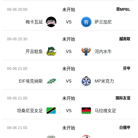
未开始
06-06 20:00
菲MPBL
梅卡瓦延
VS
萨兰加尼
未开始
06-06 20:30
越南联
芹且鲶鱼
VS
河内水牛
未开始
06-06 21:00
芬甲
EIF埃克纳斯
VS
MP米克力
未开始
06-06 21:00
国际友谊
坦桑尼亚女足
VS
马拉维女足
未开始
06-06 21:00
白俄甲