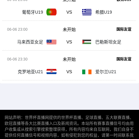
葡萄牙U19
VS
希腊U19
未开始
06-06 23:00
国际友谊
马来西亚女足
VS
巴勒斯坦女足
未开始
06-06 23:30
国际友谊
克罗地亚U21
VS
爱尔兰U21
网站声明：世界杯直播网提供的世界杯直播、足球直播、五大联赛直播、
欧冠直播等各大比赛直播入口及新闻资讯。本站所有赛事直播信号均由用
户收集或从搜索引擎搜索整理获得，所有内容均来自互联网，我们自身不
提供任何直播信号和视频内容，如有侵犯到您的权益，请第一时间联系我