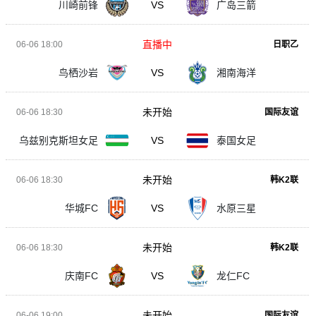
川崎前锋
VS
广岛三箭
直播中
06-06 18:00
日职乙
鸟栖沙岩
VS
湘南海洋
未开始
06-06 18:30
国际友谊
乌兹别克斯坦女足
VS
泰国女足
未开始
06-06 18:30
韩K2联
华城FC
VS
水原三星
未开始
06-06 18:30
韩K2联
庆南FC
VS
龙仁FC
未开始
06-06 19:00
国际友谊