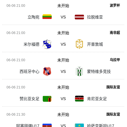
未开始
06-06 21:00
波罗杯
立陶宛
VS
拉脱维亚
未开始
06-06 21:00
南非超
米尔福德
VS
开普敦城
未开始
06-06 21:00
乌拉甲
西班牙中心
VS
蒙特维多竞技
未开始
06-06 21:00
国际友谊
赞比亚女足
VS
肯尼亚女足
未开始
06-06 21:30
国际友谊
阿塞拜疆U17
VS
哈萨克斯坦U17