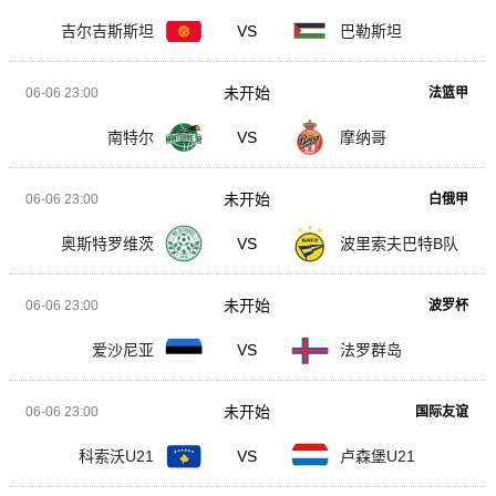
吉尔吉斯斯坦
VS
巴勒斯坦
未开始
06-06 23:00
法篮甲
南特尔
VS
摩纳哥
未开始
06-06 23:00
白俄甲
奥斯特罗维茨
VS
波里索夫巴特B队
未开始
06-06 23:00
波罗杯
爱沙尼亚
VS
法罗群岛
未开始
06-06 23:00
国际友谊
科索沃U21
VS
卢森堡U21