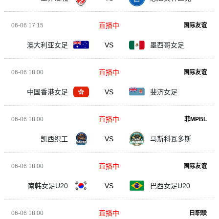
直播中
06-06 17:15
国际友谊
澳大利亚女足
VS
墨西哥女足
直播中
06-06 18:00
国际友谊
中国香港女足
VS
斐济女足
直播中
06-06 18:00
菲MPBL
凯西织工
VS
马斯科瓦多斯
直播中
06-06 18:00
国际友谊
南韩女足U20
VS
巴西女足U20
直播中
06-06 18:00
日职联