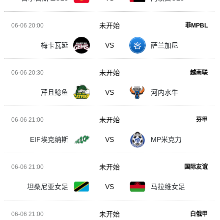
未开始
06-06 20:00
菲MPBL
梅卡瓦延
VS
萨兰加尼
未开始
06-06 20:30
越南联
芹且鲶鱼
VS
河内水牛
未开始
06-06 21:00
芬甲
EIF埃克纳斯
VS
MP米克力
未开始
06-06 21:00
国际友谊
坦桑尼亚女足
VS
马拉维女足
未开始
06-06 21:00
白俄甲