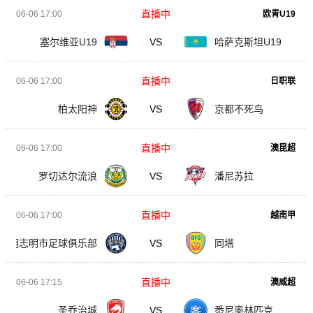
直播中
06-06 17:00
欧青U19
塞尔维亚U19
VS
哈萨克斯坦U19
直播中
06-06 17:00
日职联
柏太阳神
VS
京都不死鸟
直播中
06-06 17:00
澳昆超
罗切达尔流浪
VS
潘尼苏拉
直播中
06-06 17:00
越南甲
胡志明市足球俱乐部
VS
同塔
直播中
06-06 17:15
澳威超
圣乔治城
VS
悉尼奥林匹克