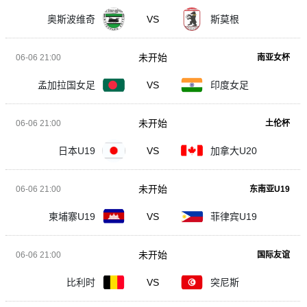
奥斯波维奇
VS
斯莫根
未开始
06-06 21:00
南亚女杯
孟加拉国女足
VS
印度女足
未开始
06-06 21:00
土伦杯
日本U19
VS
加拿大U20
未开始
06-06 21:00
东南亚U19
柬埔寨U19
VS
菲律宾U19
未开始
06-06 21:00
国际友谊
比利时
VS
突尼斯