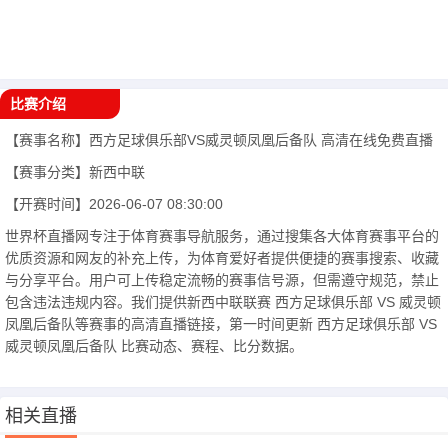
比赛介绍
【赛事名称】
西方足球俱乐部VS威灵顿凤凰后备队
高清在线免费直播
【赛事分类】
新西中联
【开赛时间】
2026-06-07 08:30:00
世界杯直播网专注于体育赛事导航服务，通过搜集各大体育赛事平台的
优质资源和网友的补充上传，为体育爱好者提供便捷的赛事搜索、收藏
与分享平台。用户可上传稳定流畅的赛事信号源，但需遵守规范，禁止
包含违法违规内容。我们提供新西中联联赛 西方足球俱乐部 VS 威灵顿
凤凰后备队等赛事的高清直播链接，第一时间更新 西方足球俱乐部 VS
威灵顿凤凰后备队 比赛动态、赛程、比分数据。
相关直播