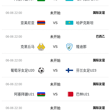
未开始
06-06 22:00
国际友谊
亚美尼亚
VS
哈萨克斯坦
未开始
06-06 22:00
巴西乙
克里丘马
VS
隆迪那
未开始
06-06 22:00
国际友谊
葡萄牙女足U20
VS
芬兰女足U23
未开始
06-06 22:00
国际友谊
阿塞拜疆U21
VS
巴林U21
未开始
06-06 22:30
国际友谊