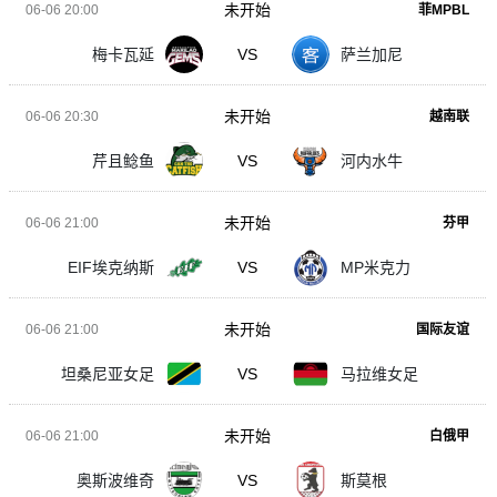
未开始
06-06 20:00
菲MPBL
梅卡瓦延
VS
萨兰加尼
未开始
06-06 20:30
越南联
芹且鲶鱼
VS
河内水牛
未开始
06-06 21:00
芬甲
EIF埃克纳斯
VS
MP米克力
未开始
06-06 21:00
国际友谊
坦桑尼亚女足
VS
马拉维女足
未开始
06-06 21:00
白俄甲
奥斯波维奇
VS
斯莫根