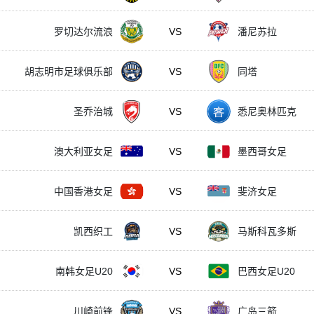
罗切达尔流浪
VS
潘尼苏拉
胡志明市足球俱乐部
VS
同塔
圣乔治城
VS
悉尼奥林匹克
澳大利亚女足
VS
墨西哥女足
中国香港女足
VS
斐济女足
凯西织工
VS
马斯科瓦多斯
南韩女足U20
VS
巴西女足U20
川崎前锋
VS
广岛三箭