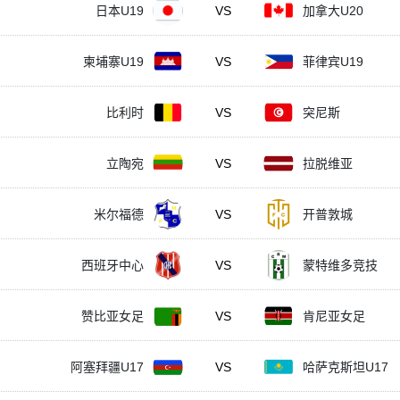
日本U19
VS
加拿大U20
柬埔寨U19
VS
菲律宾U19
比利时
VS
突尼斯
立陶宛
VS
拉脱维亚
米尔福德
VS
开普敦城
西班牙中心
VS
蒙特维多竞技
赞比亚女足
VS
肯尼亚女足
阿塞拜疆U17
VS
哈萨克斯坦U17