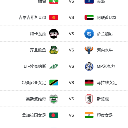
缅甸
VS
关岛
吉尔吉斯坦U23
VS
阿联酋U23
梅卡瓦延
VS
萨兰加尼
芹且鲶鱼
VS
河内水牛
EIF埃克纳斯
VS
MP米克力
坦桑尼亚女足
VS
马拉维女足
奥斯波维奇
VS
斯莫根
孟加拉国女足
VS
印度女足