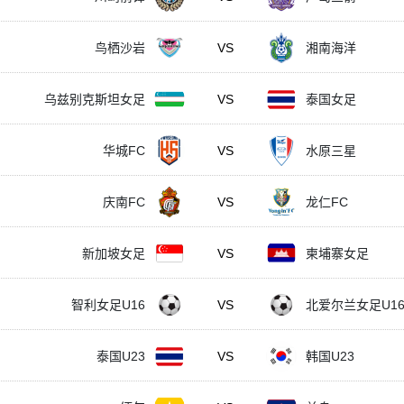
鸟栖沙岩
VS
湘南海洋
乌兹别克斯坦女足
VS
泰国女足
华城FC
VS
水原三星
庆南FC
VS
龙仁FC
新加坡女足
VS
柬埔寨女足
智利女足U16
VS
北爱尔兰女足U1
泰国U23
VS
韩国U23