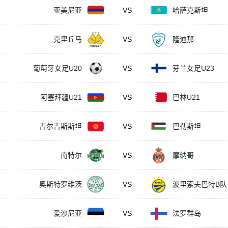
亚美尼亚
VS
哈萨克斯坦
克里丘马
VS
隆迪那
葡萄牙女足U20
VS
芬兰女足U23
阿塞拜疆U21
VS
巴林U21
吉尔吉斯斯坦
VS
巴勒斯坦
南特尔
VS
摩纳哥
奥斯特罗维茨
VS
波里索夫巴特B队
爱沙尼亚
VS
法罗群岛