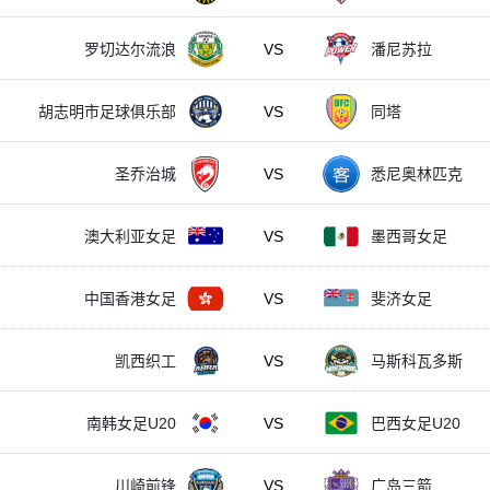
罗切达尔流浪
VS
潘尼苏拉
胡志明市足球俱乐部
VS
同塔
圣乔治城
VS
悉尼奥林匹克
澳大利亚女足
VS
墨西哥女足
中国香港女足
VS
斐济女足
凯西织工
VS
马斯科瓦多斯
南韩女足U20
VS
巴西女足U20
川崎前锋
VS
广岛三箭