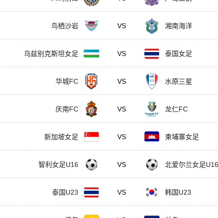
鸟栖沙岩
VS
湘南海洋
乌兹别克斯坦女足
VS
泰国女足
华城FC
VS
水原三星
庆南FC
VS
龙仁FC
新加坡女足
VS
柬埔寨女足
智利女足U16
VS
北爱尔兰女足U1
泰国U23
VS
韩国U23