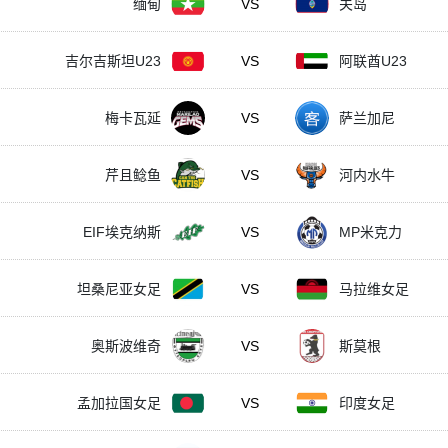
缅甸
VS
关岛
吉尔吉斯坦U23
VS
阿联酋U23
梅卡瓦延
VS
萨兰加尼
芹且鲶鱼
VS
河内水牛
EIF埃克纳斯
VS
MP米克力
坦桑尼亚女足
VS
马拉维女足
奥斯波维奇
VS
斯莫根
孟加拉国女足
VS
印度女足