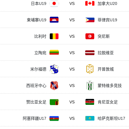
日本U19
VS
加拿大U20
柬埔寨U19
VS
菲律宾U19
比利时
VS
突尼斯
立陶宛
VS
拉脱维亚
米尔福德
VS
开普敦城
西班牙中心
VS
蒙特维多竞技
赞比亚女足
VS
肯尼亚女足
阿塞拜疆U17
VS
哈萨克斯坦U17