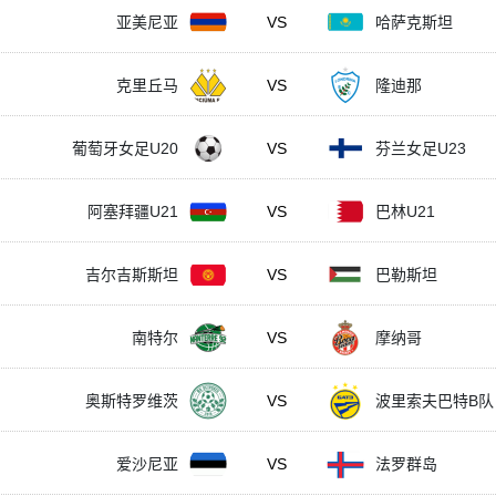
亚美尼亚
VS
哈萨克斯坦
克里丘马
VS
隆迪那
葡萄牙女足U20
VS
芬兰女足U23
阿塞拜疆U21
VS
巴林U21
吉尔吉斯斯坦
VS
巴勒斯坦
南特尔
VS
摩纳哥
奥斯特罗维茨
VS
波里索夫巴特B队
爱沙尼亚
VS
法罗群岛