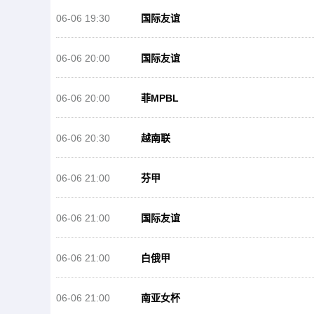
06-06 19:30
国际友谊
06-06 20:00
国际友谊
06-06 20:00
菲MPBL
06-06 20:30
越南联
06-06 21:00
芬甲
06-06 21:00
国际友谊
06-06 21:00
白俄甲
06-06 21:00
南亚女杯