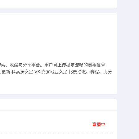
搜索、收藏与分享平台。用户可上传稳定流畅的赛事信号
新 科索沃女足 VS 克罗地亚女足 比赛动态、赛程、比分
直播中