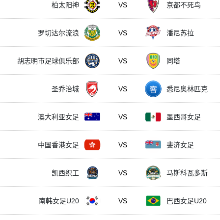
柏太阳神
VS
京都不死鸟
罗切达尔流浪
VS
潘尼苏拉
胡志明市足球俱乐部
VS
同塔
圣乔治城
VS
悉尼奥林匹克
澳大利亚女足
VS
墨西哥女足
中国香港女足
VS
斐济女足
凯西织工
VS
马斯科瓦多斯
南韩女足U20
VS
巴西女足U20