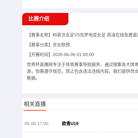
比赛介绍
【赛事名称】
科索沃女足VS克罗地亚女足
高清在线免费直
【赛事分类】
世女欧预
【开赛时间】
2026-06-06 01:00:00
世界杯直播网专注于体育赛事导航服务，通过搜集各大体
源，但需遵守规范，禁止包含违法违规内容。我们提供世女欧
数据。
相关直播
06-06 17:00
欧青U19