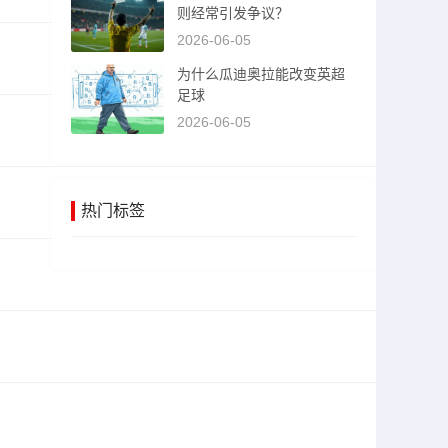
则经常引发争议？
2026-06-05
为什么瓜迪奥拉能改变英超
足球
2026-06-05
热门标签