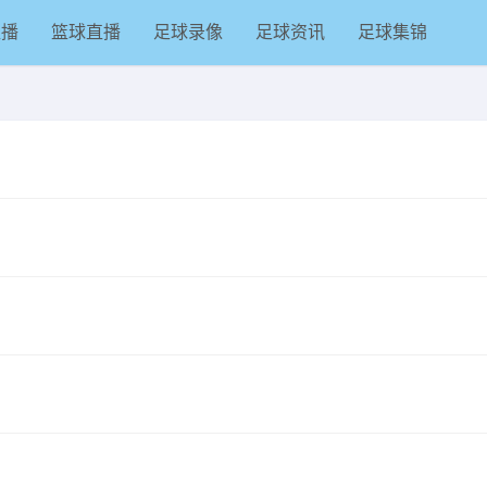
直播
篮球直播
足球录像
足球资讯
足球集锦