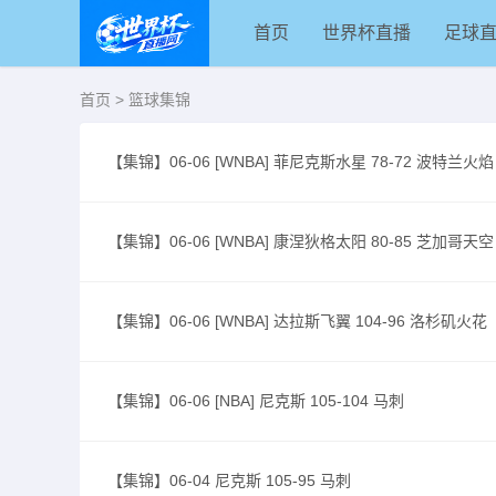
首页
世界杯直播
足球
首页
>
篮球集锦
【集锦】06-06 [WNBA] 菲尼克斯水星 78-72 波特兰火焰
【集锦】06-06 [WNBA] 康涅狄格太阳 80-85 芝加哥天空
【集锦】06-06 [WNBA] 达拉斯飞翼 104-96 洛杉矶火花
【集锦】06-06 [NBA] 尼克斯 105-104 马刺
【集锦】06-04 尼克斯 105-95 马刺